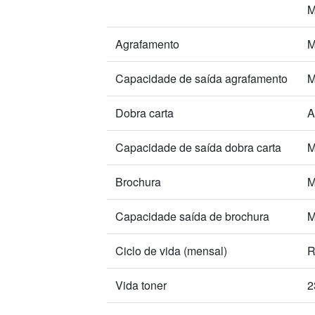
M
Agrafamento
M
Capacidade de saída agrafamento
M
Dobra carta
A
Capacidade de saída dobra carta
M
Brochura
M
Capacidade saída de brochura
M
Ciclo de vida (mensal)
R
Vida toner
2