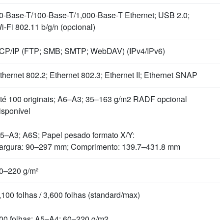
0-Base-T/100-Base-T/1,000-Base-T Ethernet; USB 2.0;
i-Fi 802.11 b/g/n (opcional)
CP/IP (FTP; SMB; SMTP; WebDAV) (IPv4/IPv6)
thernet 802.2; Ethernet 802.3; Ethernet II; Ethernet SNAP
té 100 originais; A6–A3; 35–163 g/m2 RADF opcional
isponível
5–A3; A6S; Papel pesado formato X/Y:
argura: 90–297 mm; Comprimento: 139.7–431.8 mm
0–220 g/m²
,100 folhas / 3,600 folhas (standard/max)
00 folhas; A5–A4; 60–220 g/m2