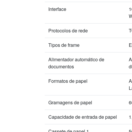
Interface
1
W
Protocolos de rede
T
Tipos de frame
E
Alimentador automático de
A
documentos
d
Formatos de papel
A
L
Gramagens de papel
6
Capacidade de entrada de papel
1
Cassete de papel 1
5