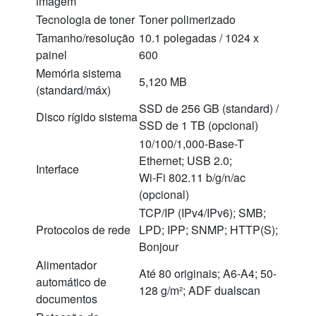
imagem
Tecnologia de toner
Toner polimerizado
Tamanho/resolução
10.1 polegadas / 1024 x
painel
600
Memória sistema
5,120 MB
(standard/máx)
SSD de 256 GB (standard) /
Disco rígido sistema
SSD de 1 TB (opcional)
10/100/1,000-Base-T
Ethernet; USB 2.0;
Interface
Wi-Fi 802.11 b/g/n/ac
(opcional)
TCP/IP (IPv4/IPv6); SMB;
Protocolos de rede
LPD; IPP; SNMP; HTTP(S);
Bonjour
Alimentador
Até 80 originais; A6-A4; 50-
automático de
128 g/m²; ADF dualscan
documentos