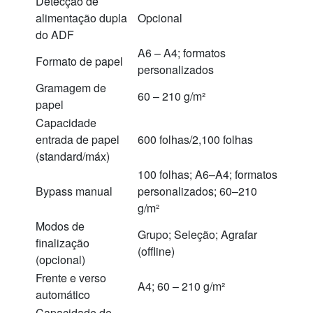
Detecção de
alimentação dupla
Opcional
do ADF
A6 – A4; formatos
Formato de papel
personalizados
Gramagem de
60 – 210 g/m²
papel
Capacidade
entrada de papel
600 folhas/2,100 folhas
(standard/máx)
100 folhas; A6–A4; formatos
Bypass manual
personalizados; 60–210
g/m²
Modos de
Grupo; Seleção; Agrafar
finalização
(offline)
(opcional)
Frente e verso
A4; 60 – 210 g/m²
automático
Capacidade de