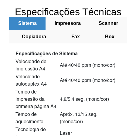
Especificações Técnicas
Sistema
Impressora
Scanner
Copiadora
Fax
Box
Especificações de Sistema
Velocidade de
Até 40/40 ppm (mono/cor)
impressão A4
Velocidade
Até 40/40 ppm (mono/cor)
autoduplex A4
Tempo de
impressão da
4,8/5,4 seg. (mono/cor)
primeira página A4
Tempo de
Apróx. 13/15 seg.
aquecimento
(mono/cor)
Tecnologia de
Laser