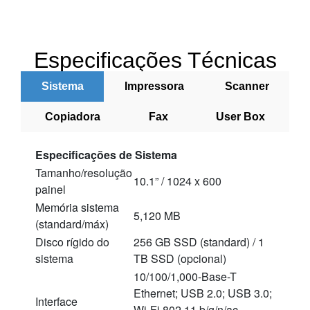
Especificações Técnicas
Sistema
Impressora
Scanner
Copiadora
Fax
User Box
Especificações de Sistema
Tamanho/resolução
10.1” / 1024 x 600
painel
Memória sistema
5,120 MB
(standard/máx)
Disco rígido do
256 GB SSD (standard) / 1
sistema
TB SSD (opcional)
10/100/1,000-Base-T
Ethernet; USB 2.0; USB 3.0;
Interface
Wi-Fi 802.11 b/g/n/ac