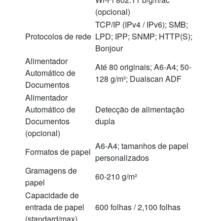
(opcional)
TCP/IP (IPv4 / IPv6); SMB;
Protocolos de rede
LPD; IPP; SNMP; HTTP(S);
Bonjour
Alimentador
Até 80 originais; A6-A4; 50-
Automático de
128 g/m²; Dualscan ADF
Documentos
Alimentador
Automático de
Detecção de alimentação
Documentos
dupla
(opcional)
A6-A4; tamanhos de papel
Formatos de papel
personalizados
Gramagens de
60-210 g/m²
papel
Capacidade de
entrada de papel
600 folhas / 2,100 folhas
(standard/max)