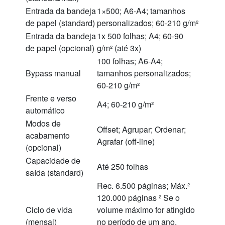
Entrada da bandeja
1×500; A6-A4; tamanhos
de papel (standard)
personalizados; 60-210 g/m²
Entrada da bandeja
1x 500 folhas; A4; 60-90
de papel (opcional)
g/m² (até 3x)
100 folhas; A6-A4;
Bypass manual
tamanhos personalizados;
60-210 g/m²
Frente e verso
A4; 60-210 g/m²
automático
Modos de
Offset; Agrupar; Ordenar;
acabamento
Agrafar (off-line)
(opcional)
Capacidade de
Até 250 folhas
saída (standard)
Rec. 6.500 páginas; Máx.²
120.000 páginas ² Se o
Ciclo de vida
volume máximo for atingido
(mensal)
no período de um ano,