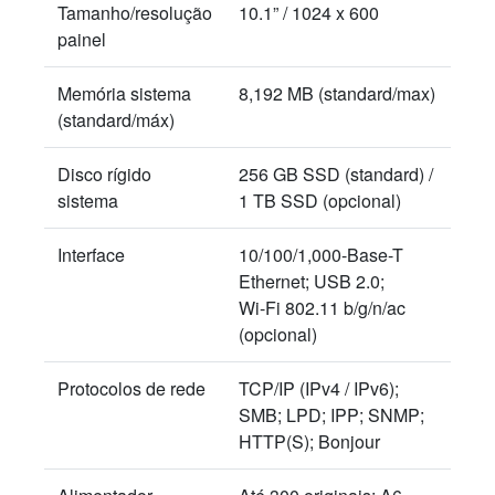
Tamanho/resolução
10.1” / 1024 x 600
painel
Memória sistema
8,192 MB (standard/max)
(standard/máx)
Disco rígido
256 GB SSD (standard) /
sistema
1 TB SSD (opcional)
Interface
10/100/1,000-Base-T
Ethernet; USB 2.0;
Wi-Fi 802.11 b/g/n/ac
(opcional)
Protocolos de rede
TCP/IP (IPv4 / IPv6);
SMB; LPD; IPP; SNMP;
HTTP(S); Bonjour