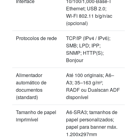
Interface
10/100/1,000-Base-T
Ethernet; USB 2.0;
Wi-Fi 802.11 b/g/n/ac
(opcional)
Protocolos de rede
TCP/IP (IPv4 / IPv6);
SMB; LPD; IPP;
SNMP; HTTP(S);
Bonjour
Alimentador
Até 100 originais; A6–
automático de
A3; 35–163 g/m²;
documentos
RADF ou Dualscan ADF
(standard)
disponível
Tamanho de papel
A6-SRA3; tamanhos de
imprimível
papel personalizados;
papel para banner máx.
1.200x297mm