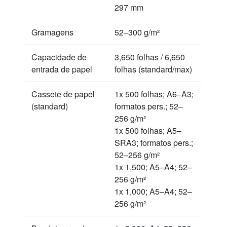
297 mm
Gramagens
52–300 g/m²
Capacidade de
3,650 folhas / 6,650
entrada de papel
folhas (standard/max)
Cassete de papel
1x 500 folhas; A6–A3;
(standard)
formatos pers.; 52–
256 g/m²
1x 500 folhas; A5–
SRA3; formatos pers.;
52–256 g/m²
1x 1,500; A5–A4; 52–
256 g/m²
1x 1,000; A5–A4; 52–
256 g/m²