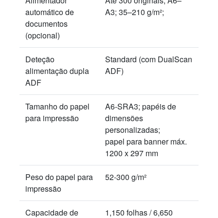
Alimentador
Até 300 originais; A6–
automático de
A3; 35–210 g/m²;
documentos
(opcional)
Deteção
Standard (com DualScan
alimentação dupla
ADF)
ADF
Tamanho do papel
A6-SRA3; papéis de
para impressão
dimensões
personalizadas;
papel para banner máx.
1200 x 297 mm
Peso do papel para
52-300 g/m²
impressão
Capacidade de
1,150 folhas / 6,650