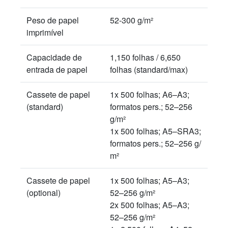
Peso de papel
52-300 g/m²
imprimível
Capacidade de
1,150 folhas / 6,650
entrada de papel
folhas (standard/max)
Cassete de papel
1x 500 folhas; A6–A3;
(standard)
formatos pers.; 52–256
g/m²
1x 500 folhas; A5–SRA3;
formatos pers.; 52–256 g/
m²
Cassete de papel
1x 500 folhas; A5–A3;
(optional)
52–256 g/m²
2x 500 folhas; A5–A3;
52–256 g/m²