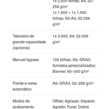
1x 2,500 folhas; A4; 52–
256 g/m²
1x 1,500 + 1x 1,000
folhas; A5-A4; 52-256
g/m²
Tabuleiro de
1x 3,000; A4; 52-256
grande capacidade
g/m²
(opcional)
Manual bypass
150 folhas; A6–SRA3;
formatos personalizados;
Banner; 60–300 g/m²
Frente e verso
A6–SRA3; 52–256 g/m²
automático
Modos de
Offset; Agrupar; Separar;
acabamento
Agrafar; Furar; Dobra