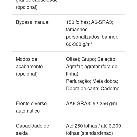
(opcional)
Bypass manual
150 folhas; A6-SRA3;
tamanhos
personalizados, banner;
60-300 g/m²
Modos de
Offset; Grupo; Seleção;
acabamento
Agrafar; agrafar (fora de
(opcional)
linha);
Perfuração; Meia dobra;
Dobra de carta; Caderno
Frente e verso
AA6-SRA3; 52-256 g/m
automático
Capacidade de
Até 250 folhas / até 3,300
saída
folhas (standard/max)