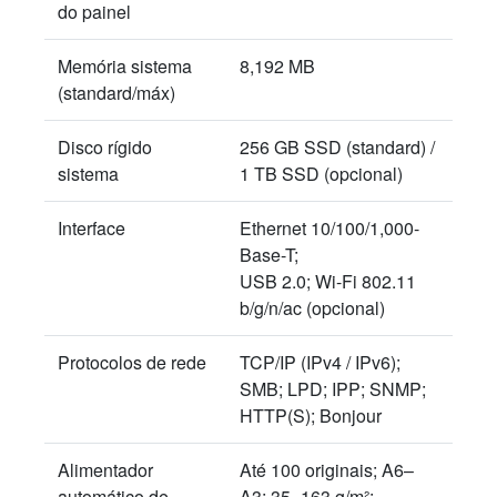
do painel
Memória sistema
8,192 MB
(standard/máx)
Disco rígido
256 GB SSD (standard) /
sistema
1 TB SSD (opcional)
Interface
Ethernet 10/100/1,000-
Base-T;
USB 2.0; Wi-Fi 802.11
b/g/n/ac (opcional)
Protocolos de rede
TCP/IP (IPv4 / IPv6);
SMB; LPD; IPP; SNMP;
HTTP(S); Bonjour
Alimentador
Até 100 originais; A6–
automático de
A3; 35–163 g/m²;