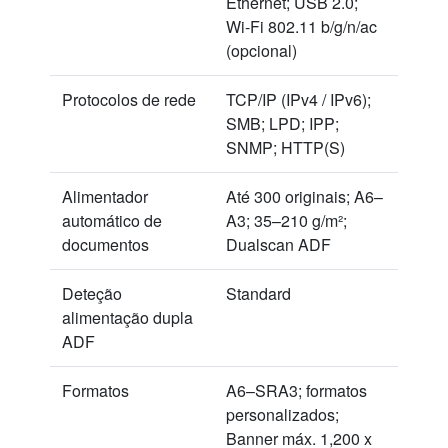
Ethernet; USB 2.0;
Wi-Fi 802.11 b/g/n/ac
(opcional)
Protocolos de rede
TCP/IP (IPv4 / IPv6);
SMB; LPD; IPP;
SNMP; HTTP(S)
Alimentador
Até 300 originais; A6–
automático de
A3; 35–210 g/m²;
documentos
Dualscan ADF
Deteção
Standard
alimentação dupla
ADF
Formatos
A6–SRA3; formatos
personalizados;
Banner máx. 1,200 x