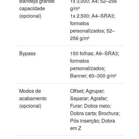
Bandeja grande
1x 3,000; A4; 52–256
capacidade
g/m²
(opcional)
1x 2,500; A4–SRA3;
formatos
personalizados; 52–
256 g/m²
Bypass
150 folhas; A6–SRA3;
formatos
personalizados;
Banner; 60–300 g/m²
Modos de
Offset; Agrupar;
acabamento
Separar; Agrafar;
(opcional)
Furar; Dobra meio;
Dobra carta; Brochura;
Pós inserção; Dobra
em Z