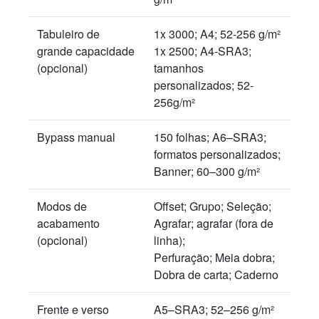
Tabuleiro de
1x 3000; A4; 52-256 g/m²
grande capacidade
1x 2500; A4-SRA3;
(opcional)
tamanhos
personalizados; 52-
256g/m²
Bypass manual
150 folhas; A6–SRA3;
formatos personalizados;
Banner; 60–300 g/m²
Modos de
Offset; Grupo; Seleção;
acabamento
Agrafar; agrafar (fora de
(opcional)
linha);
Perfuração; Meia dobra;
Dobra de carta; Caderno
Frente e verso
A5–SRA3; 52–256 g/m²