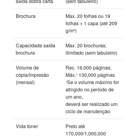
saída dobra carta
(sem tabuleiro)
Brochura
Max. 20 folhas ou 19
folhas + 1 capa (até 209
g/m²)
Capacidade saída
Max. 20 brochuras;
brochura
ilimitado (sem tabuleiro)
Volume de
Rec. 16,000 páginas;
cópia/impresão
Máx.¹ 130,000 páginas
(mensal)
¹Se o volume máximo for
atingido no período de
um ano,
deverá ser realizado um
ciclo de manutenção
Vida toner
Preto até
170,000/1,000,000