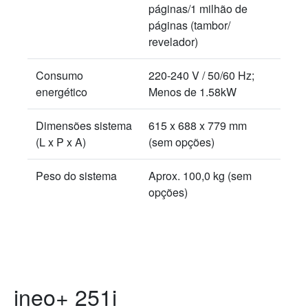
páginas/1 milhão de
páginas (tambor/
revelador)
Consumo
220-240 V / 50/60 Hz;
energético
Menos de 1.58kW
Dimensões sistema
615 x 688 x 779 mm
(L x P x A)
(sem opções)
Peso do sistema
Aprox. 100,0 kg (sem
opções)
ineo+ 251i