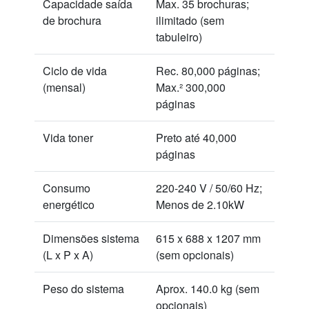
Capacidade saída
Max. 35 brochuras;
de brochura
ilimitado (sem
tabuleiro)
Ciclo de vida
Rec. 80,000 páginas;
(mensal)
Max.² 300,000
páginas
Vida toner
Preto até 40,000
páginas
Consumo
220-240 V / 50/60 Hz;
energético
Menos de 2.10kW
Dimensões sistema
615 x 688 x 1207 mm
(L x P x A)
(sem opcionais)
Peso do sistema
Aprox. 140.0 kg (sem
opcionais)