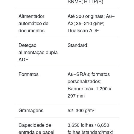
SNMP; HTTP(S)
Alimentador
Até 300 originais; A6–
automático de
A3; 35–210 g/m²;
documentos
Dualscan ADF
Deteção
Standard
alimentação dupla
ADF
Formatos
A6–SRA3; formatos
personalizados;
Banner máx. 1,200 x
297 mm
Gramagens
52–300 g/m²
Capacidade de
3,650 folhas / 6,650
entrada de papel
folhas (standard/max)