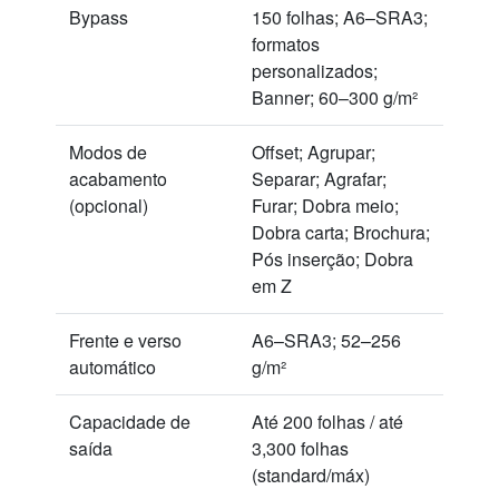
Bypass
150 folhas; A6–SRA3;
formatos
personalizados;
Banner; 60–300 g/m²
Modos de
Offset; Agrupar;
acabamento
Separar; Agrafar;
(opcional)
Furar; Dobra meio;
Dobra carta; Brochura;
Pós inserção; Dobra
em Z
Frente e verso
A6–SRA3; 52–256
automático
g/m²
Capacidade de
Até 200 folhas / até
saída
3,300 folhas
(standard/máx)