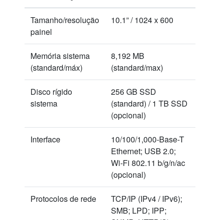
Tamanho/resolução
10.1” / 1024 x 600
painel
Memória sistema
8,192 MB
(standard/máx)
(standard/max)
Disco rígido
256 GB SSD
sistema
(standard) / 1 TB SSD
(opcional)
Interface
10/100/1,000-Base-T
Ethernet; USB 2.0;
Wi-Fi 802.11 b/g/n/ac
(opcional)
Protocolos de rede
TCP/IP (IPv4 / IPv6);
SMB; LPD; IPP;