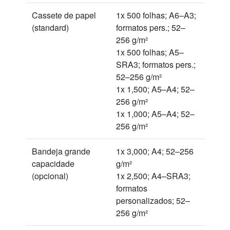
Cassete de papel
1x 500 folhas; A6–A3;
(standard)
formatos pers.; 52–
256 g/m²
1x 500 folhas; A5–
SRA3; formatos pers.;
52–256 g/m²
1x 1,500; A5–A4; 52–
256 g/m²
1x 1,000; A5–A4; 52–
256 g/m²
Bandeja grande
1x 3,000; A4; 52–256
capacidade
g/m²
(opcional)
1x 2,500; A4–SRA3;
formatos
personalizados; 52–
256 g/m²