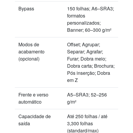
Bypass
150 folhas; A6–SRA3;
formatos
personalizados;
Banner; 60–300 g/m²
Modos de
Offset; Agrupar;
acabamento
Separar; Agrafar;
(opcional)
Furar; Dobra meio;
Dobra carta; Brochura;
Pós inserção; Dobra
em Z
Frente e verso
A5–SRA3; 52–256
automático
g/m²
Capacidade de
Até 250 folhas / até
saída
3,300 folhas
(standard/max)