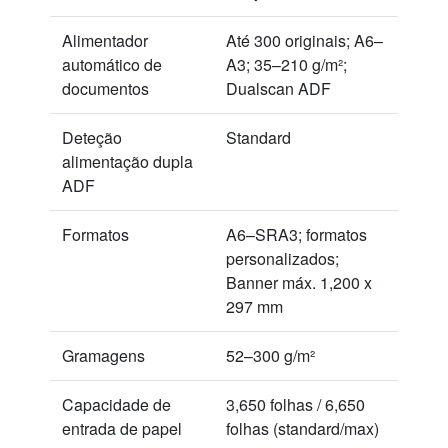
Alimentador
Até 300 originais; A6–
automático de
A3; 35–210 g/m²;
documentos
Dualscan ADF
Deteção
Standard
alimentação dupla
ADF
Formatos
A6–SRA3; formatos
personalizados;
Banner máx. 1,200 x
297 mm
Gramagens
52–300 g/m²
Capacidade de
3,650 folhas / 6,650
entrada de papel
folhas (standard/max)