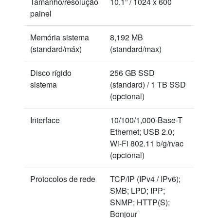
Tamanho/resolução
10.1” / 1024 x 600
painel
Memória sistema
8,192 MB
(standard/máx)
(standard/max)
Disco rígido
256 GB SSD
sistema
(standard) / 1 TB SSD
(opcional)
Interface
10/100/1,000-Base-T
Ethernet; USB 2.0;
Wi-Fi 802.11 b/g/n/ac
(opcional)
Protocolos de rede
TCP/IP (IPv4 / IPv6);
SMB; LPD; IPP;
SNMP; HTTP(S);
Bonjour