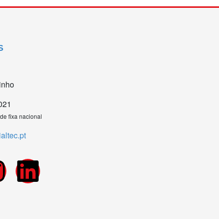
S
inho
021
e fixa nacional
ltec.pt