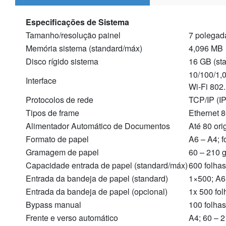
Especificações de Sistema
Tamanho/resolução painel
7 polegada
Memória sistema (standard/máx)
4,096 MB
Disco rígido sistema
16 GB (st
10/100/1,
Interface
Wi-Fi 802.
Protocolos de rede
TCP/IP (I
Tipos de frame
Ethernet 8
Alimentador Automático de Documentos
Até 80 ori
Formato de papel
A6 – A4; 
Gramagem de papel
60 – 210 
Capacidade entrada de papel (standard/máx)
600 folhas
Entrada da bandeja de papel (standard)
1×500; A6
Entrada da bandeja de papel (opcional)
1x 500 fol
Bypass manual
100 folha
Frente e verso automático
A4; 60 – 2