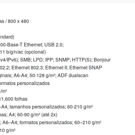
s / 800 x 480
andard)
000-Base-T Ethernet; USB 2.0;
11 b/g/n/ac (opcional)
Pv4/IPv6); SMB; LPD; IPP; SNMP; HTTP(S); Bonjour
02.2; Ethernet 802.3; Ethernet II; Ethernet SNAP
ginais; A6-A4; 50-128 g/m²; ADF dualscan
formatos personalizados
g/m²
/1,600 folhas
-A4; tamanhos personalizados; 60-210 g/m²
has; A4; 60-90 g/m² (até 2x)
s; A6–A4; formatos personalizados; 60–210 g/m²
10 g/m²