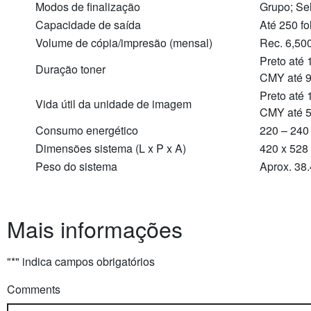
Modos de finalização
Grupo; Sel
Capacidade de saída
Até 250 fo
Volume de cópia/impresão (mensal)
Rec. 6,50
Preto até
Duração toner
CMY até 9
Preto até
Vida útil da unidade de imagem
CMY até 5
Consumo energético
220 – 240
Dimensões sistema (L x P x A)
420 x 528
Peso do sistema
Aprox. 38.
Mais informações
"
*
" indica campos obrigatórios
Comments